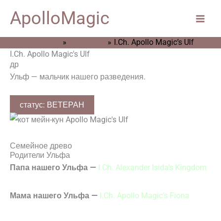
Перейти
Main
ApolloMagic
к
Men
содержимому
Главная
Ветераны
I.Ch. Apollo Magic’s Ulf
I.Ch. Apollo Magic's Ulf
др
Ульф — мальчик нашего разведения.
статус: ВЕТЕРАН
Семейное древо
Родители Ульфа
Папа нашего Ульфа —
I.Ch. Alexander Isida’s Kingdom
Мама нашего Ульфа —
I.Ch. Apollo Magic’s Fiona