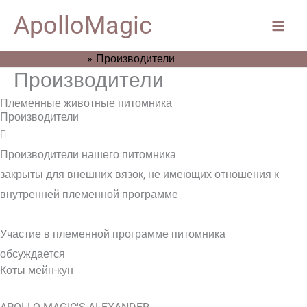
Перейти
Main
ApolloMagic
к
Men
содержимому
Главная
Производители
Производители
Племенные животные питомника
Производители
Производители нашего питомника
закрыты для внешних вязок, не имеющих отношения к
внутренней племенной программе
Участие в племенной программе питомника
обсуждается
Коты мейн-кун