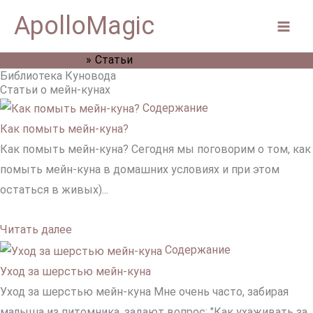
Перейти
Mai
ApolloMagic
к
Men
содержимому
Главная
Статьи
Библиотека Куновода
Статьи о мейн-кунах
Содержание
Как помыть мейн-куна?
Как помыть мейн-куна? Сегодня мы поговорим о том, как
помыть мейн-куна в домашних условиях и при этом
остаться в живых)...
Читать далее
Содержание
Уход за шерстью мейн-куна
Уход за шерстью мейн-куна Мне очень часто, забирая
малыша из питомника, задают вопрос: "Как ухаживать за