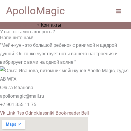
Перейти
Main
ApolloMagic
к
Men
содержимому
Главная
Контакты
У вас остались вопросы?
Напишите нам!
"Мейн-кун - это большой ребенок с ранимой и щедрой
душой. Он тонко чувствует ноты вашего настроения и
вибрирует с вами на одной волне."
Ольга Иванова
apollomagic@mail.ru
+7 901 355 11 75
Vk
Link
Rss
Odnoklassniki
Book-reader
Bell