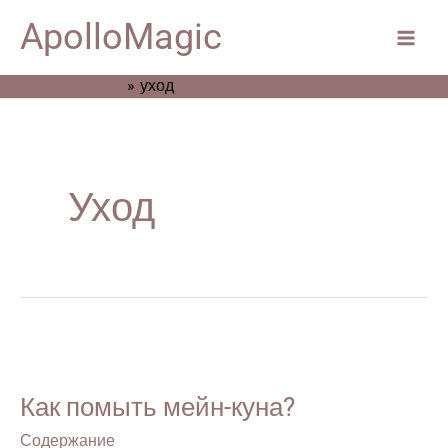
Перейти
Main
ApolloMagic
к
Men
содержимому
Главная
уход
Уход
Как
помыть
Как помыть мейн-куна?
мейн-
куна?
Содержание